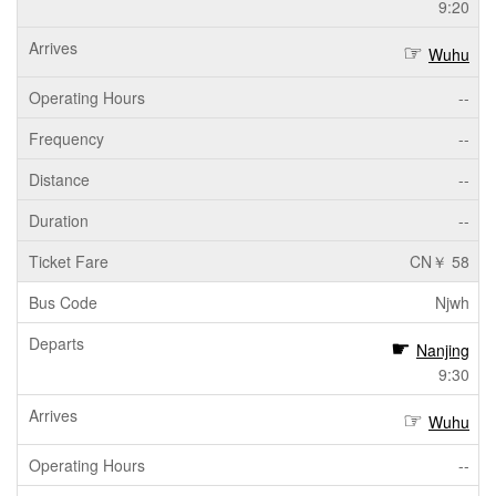
9:20
Wuhu
--
--
--
--
CN￥ 58
Njwh
Nanjing
9:30
Wuhu
--