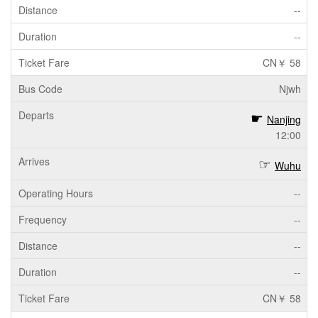
--
--
CN￥ 58
Njwh
Nanjing
12:00
Wuhu
--
--
--
--
CN￥ 58