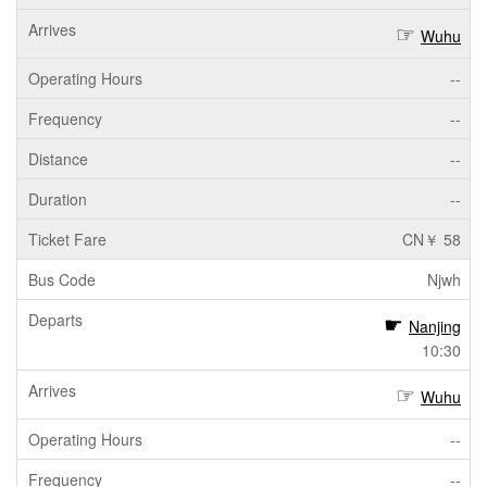
Wuhu
--
--
--
--
CN￥ 58
Njwh
Nanjing
10:30
Wuhu
--
--