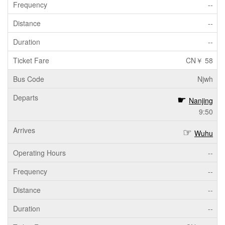
--
--
--
CN￥ 58
Njwh
Nanjing
9:50
Wuhu
--
--
--
--