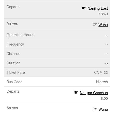
Nanjing East
18:40
Wuhu
--
--
--
--
CN￥ 33
Njgcwh
Nanjing Gaochun
8:00
Wuhu