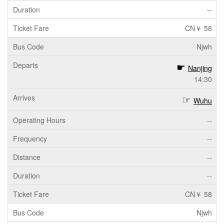
--
CN￥ 58
Njwh
Nanjing
14:30
Wuhu
--
--
--
--
CN￥ 58
Njwh