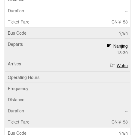
--
CN￥ 58
Njwh
Nanjing
13:30
Wuhu
--
--
--
--
CN￥ 58
Njwh