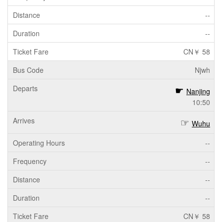
--
--
CN￥ 58
Njwh
Nanjing
10:50
Wuhu
--
--
--
--
CN￥ 58