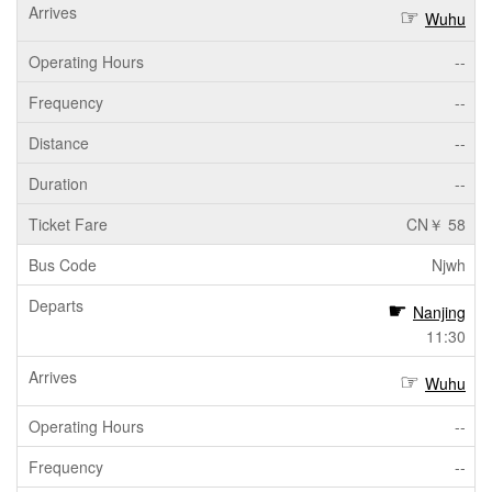
Wuhu
--
--
--
--
CN￥ 58
Njwh
Nanjing
11:30
Wuhu
--
--