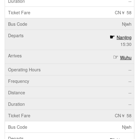
--
CN￥ 58
Njwh
Nanjing
15:30
Wuhu
--
--
--
--
CN￥ 58
Njwh