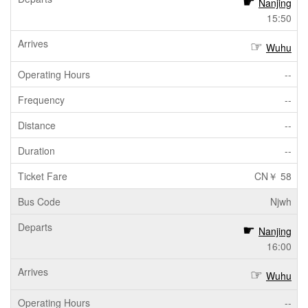
Nanjing
15:50
Wuhu
--
--
--
--
CN￥ 58
Njwh
Nanjing
16:00
Wuhu
--