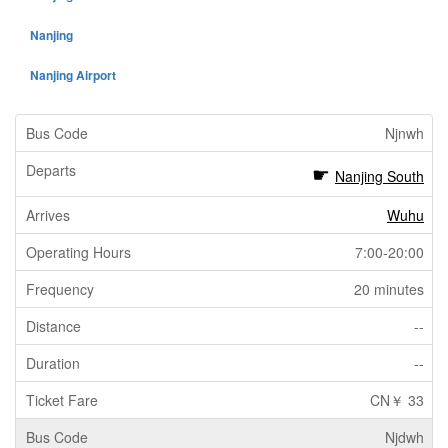
Nanjing
Nanjing Airport
Njnwh
Nanjing South
Wuhu
7:00-20:00
20 minutes
--
--
CN￥ 33
Njdwh