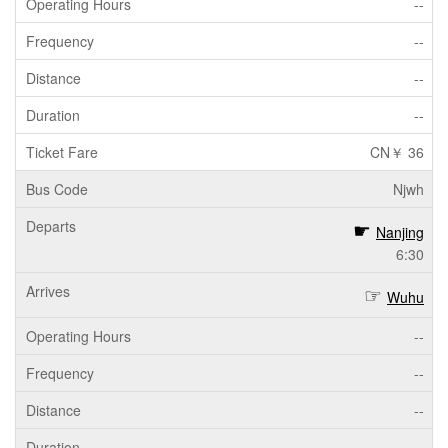
--
--
--
--
CN￥ 36
Njwh
Nanjing
6:30
Wuhu
--
--
--
--