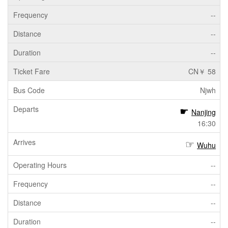
--
--
--
CN￥ 58
Njwh
Nanjing
16:30
Wuhu
--
--
--
--