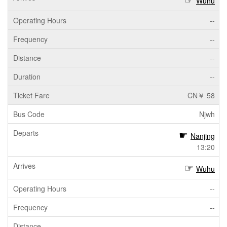
Wuhu
--
--
--
--
CN￥ 58
Njwh
Nanjing
13:20
Wuhu
--
--
--