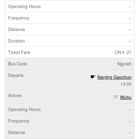
--
--
--
--
CN￥ 27
Njgcwh
Nanjing Gaochun
13:05
Wuhu
--
--
--