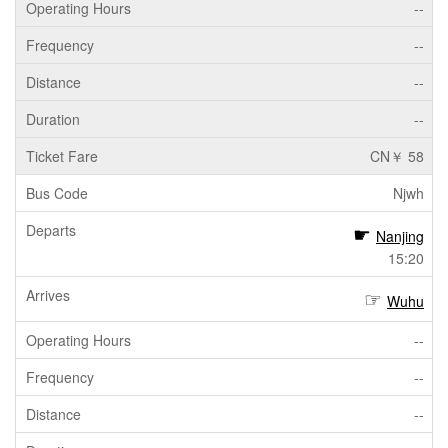
--
--
--
--
CN￥ 58
Njwh
Nanjing
15:20
Wuhu
--
--
--