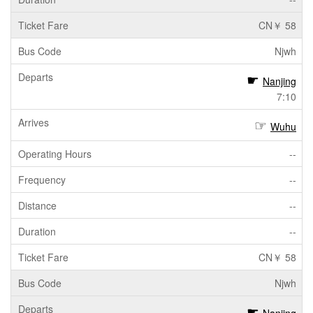
CN￥ 58
Njwh
Nanjing
7:10
Wuhu
--
--
--
--
CN￥ 58
Njwh