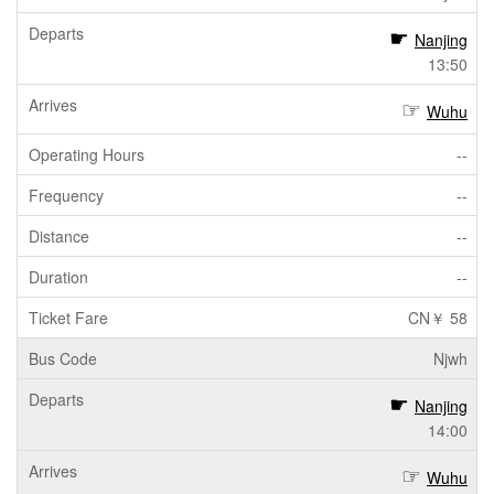
Nanjing
13:50
Wuhu
--
--
--
--
CN￥ 58
Njwh
Nanjing
14:00
Wuhu