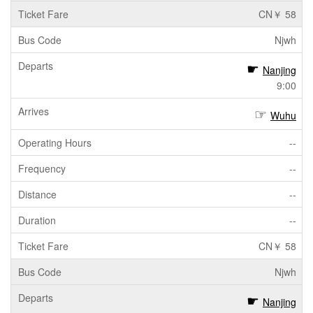
CN￥ 58
Njwh
Nanjing
9:00
Wuhu
--
--
--
--
CN￥ 58
Njwh
Nanjing