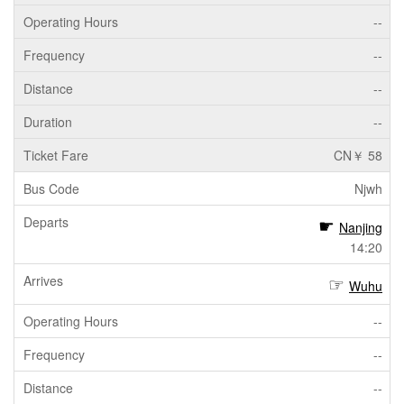
--
--
--
--
CN￥ 58
Njwh
Nanjing
14:20
Wuhu
--
--
--