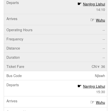
Nanjing Lishui
14:10
Wuhu
--
--
--
--
CN￥ 36
Njlswh
Nanjing Lishui
15:30
Wuhu