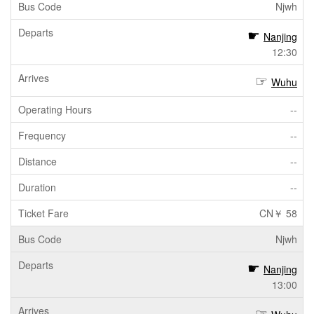
Njwh
Nanjing
12:30
Wuhu
--
--
--
--
CN￥ 58
Njwh
Nanjing
13:00