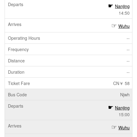
Nanjing
14:50
Wuhu
--
--
--
--
CN￥ 58
Njwh
Nanjing
15:00
Wuhu