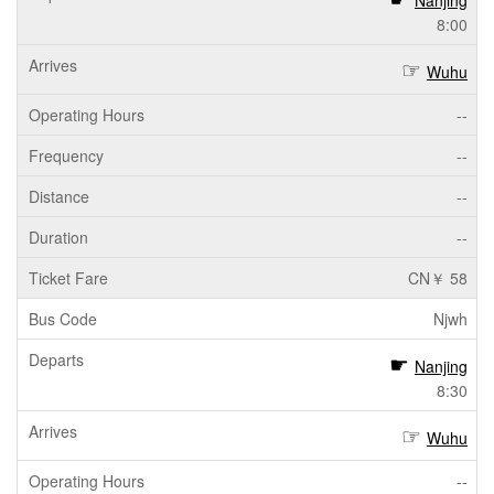
Nanjing
8:00
Wuhu
--
--
--
--
CN￥ 58
Njwh
Nanjing
8:30
Wuhu
--