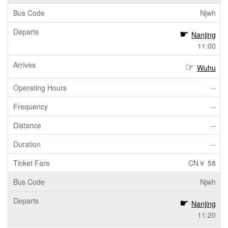
Njwh
Nanjing
11:00
Wuhu
--
--
--
--
CN￥ 58
Njwh
Nanjing
11:20