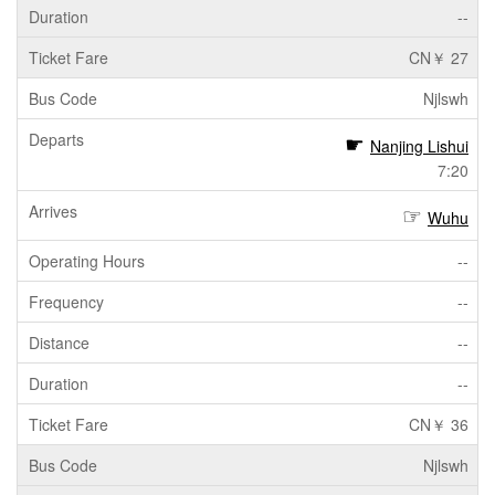
--
CN￥ 27
Njlswh
Nanjing Lishui
7:20
Wuhu
--
--
--
--
CN￥ 36
Njlswh