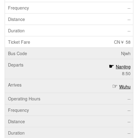
--
--
--
CN￥ 58
Njwh
Nanjing
8:50
Wuhu
--
--
--
--